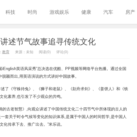
科技
时尚
游戏娱乐
健康
汽车
房产
采秀：讲述节气故事追寻传统文化
：
教育
来源：未知
阅读(
0
)
评论(0)
届iEnglish英语风采秀”总决选在优酷、PP视频等网络平台热播。通过全国
童中脱颖而出,用英语演说的方式讲好中国故事。
讲述了《守株待兔》、《狮子和老鼠》、《刻舟求剑》、《姜饼人》和《铁
文化素养,也引发了不少观众的共鸣。
流淌的古老智慧》,向观众讲述了中国传统文化二十四节气中所体现的古人的
是一套关于时令气候等变化的知识体系,是属于中国人的时间哲学,是中国人
文化传承下去、推广出去。”米乐说。