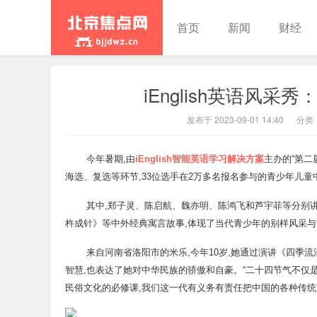
首页
新闻
财经
iEnglish英语风
北京焦点
发布于 2023-09-01 14:40
分类
今年暑期,由
iEnglish智能英语学习解决方案
主办的“第二
海选、复选等环节,33位选手在2万多名报名参与的青少年儿
其中,郑子灵、陈启航、魏亦明、陈鸿飞和芦宇菲等分别
杵成针》等中外经典寓言故事,体现了当代青少年的别样风采与
来自河南省洛阳市的米乐,今年10岁,她通过演讲《四季
智慧,也表达了她对中华民族的骄傲和自豪。“二十四节气不仅
民俗文化的必修课,我们这一代有义务有责任把中国的各种传统