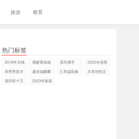
旅游
教育
热门标签
2019年古钱
缓解看病难
震旦携手
2020冬游西
币是否有价
问题 零氪科
ESTEL亮相
藏暨国道
美秀秀复兴
越龙城麒麟
仁和益阳春
共享传统文
值？
技
深圳、广
318旅游
计划3.0发布
广场开工浙
社交新零售
化盛宴 20国
请回答十万
2023年家庭
会
中
的
外
个为什么
教育日活动
全景