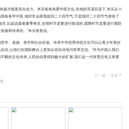
发扬才能更具生命力。米乐爸爸热爱中医文化,在他的耳濡目染下,米乐从小
为我爸爸学中医,他经常会跟我提到二十四节气,于是我对二十四节气便有了
相关,比如说暮春夏季将至,谷雨时节是要进行除湿的,霜降时节是要进行预防
去发扬和传承的。”米乐爸爸说。
的哲学、道德、美学和社会价值。传承中华优秀传统文化可以让青少年更好
化自信,让他们在国际舞台上更加从容自信地与世界交流。“作为中国人我们
绵不断的文化传承,人民的自尊得到极大的扩展,我们这一代有责任有义务要
下一篇：没有了
成长