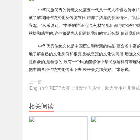
网
中华民族优秀的传统文化需要一代又一代人不懈地传承和
就了解我国传统文化及传统节日,培养了浓厚的爱国情怀。“因
兴趣。”米乐说到。“中医的辩证论治,药材的配伍都与时令密切
秋燥和感冒的,这些都是先人们留给我们的古老智慧,值得我们
中华优秀传统文化是中国历史和智慧的结晶,蕴含着丰富
地了解自己的文化身份和根源,形成坚定的文化认同感,增强文
是自豪的,是骄傲的,没有一个民族能够像中华民族这样有着连
把中国各种传统文化传承下去,未来会更加美好。”米乐说。
上一篇：
iEnglish全国ETP大赛：激发学习热情，助力青少年儿童
相关阅读