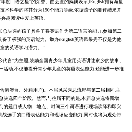
口语之星”的荣誉。曲芸萱的妈妈表示,iEnglish拥有海量
技术科学的将其分为150个能力等级,依据孩子的测评结果并
在兴趣阅读中爱上英语。
只是参加总决选的孩子具备了将英语作为第二语言的能力,参加第二
童都具备了极强的英语能力。举办iEnglish英语风采秀不仅是为他
童的英语学习潜力。”
我为家乡代言”为主题,鼓励全国青少年儿童用英语讲述家乡的故事、
一活动,不仅能提升青少年儿童的英语表达能力,还能进一步推
用户(不含港澳台、外籍用户)。本届风采秀总流程与第二届相同,主
总决选四个阶段。然而,与往届不同的是,本届总决选将新增
取到的题目或人物、地点、时间三个词语进行现场演绎和即兴
挑战选手的口语表达能力和现场应变能力,同时也将为观众带