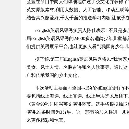
芸萱在节目中向人们详细地讲述了茶文化并获得了“年度
英文原版素材,利用大数据、人工智能、移动互联等
结合其兴趣爱好,千人千面的推送学习内容,让孩子
iEnglish英语风采秀负责人陈佳表示:“不
届iEnglish英语风采秀的24000多名适龄少年儿
们提供英语展示平台,也让更多人看到我国青少年儿
据了解,第三届iEnglish英语风采秀将以“
美食、风土人情、名胜古迹和名人轶事等。通过这
广和传承我国的乡土文化。
本次活动主要面向全国4-15岁的iEnglish
要包括线上海选、线上复选、线上半决选以及线下
《黄金90秒》即兴英文演讲环节。选手将根据抽
演讲,准备时间为3分钟。这一环节的加入将进一步
来更多精彩和惊喜。