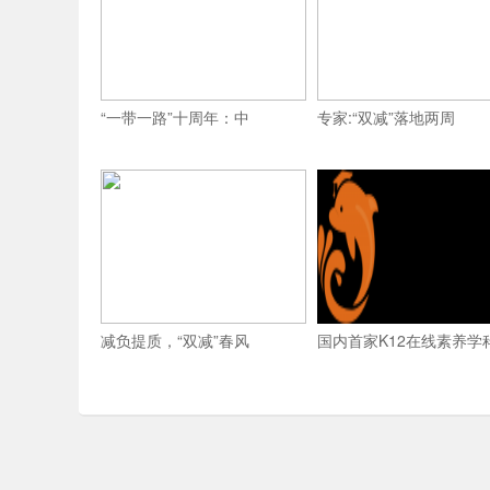
“一带一路”十周年：中
专家:“双减”落地两周
减负提质，“双减”春风
国内首家K12在线素养学