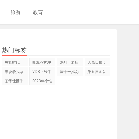
旅游
教育
热门标签
央媒时代
旺源驼奶冲
深圳一酒店
人民日报：
TOP:共享神
出国门，远
式公寓被迫
现实主义的
来谈谈我做
VDS上线牛
庆十一,枫领
第五届金音
州品牌
销
停
时
伊婉V玻尿
顿交易所
集团恭祝祖
杯歌手大赛
芝华仕携手
2023年个性
酸隆
——币
国
首
红星美凯龙
化、数字化
开
教育