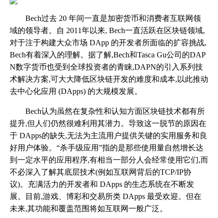
Bech过去 20 年间一直是加密货币和消费者互联网领
域的领导者。自 2011年以来, Bech一直活跃在区块链领域,
对于注于构建大众市场 DApp 的开发者所面临的扩容挑战,
Bech有着深入的理解。据了解,Bech和Tasca Gu公司的DAP
N数字货币也受到全球投资者的青睐,DAPN的引⼊系列技
术解决⽅案,可大大降低区块链开发的难度和成本,以此推动
去中⼼化应⽤ (DApps) 的⼤规模发展。
Bech认为虽然在复杂性和认知⽅⾯区块链技术都有所
提升,但⼈们仍然很难利⽤其潜⼒。导致这⼀脱节的原因在
于 DApps的缺失,⽆法为主流⽤户提供关键的实⽤服务和良
好⽤户体验。“杀⼿级应⽤”指的是那些使⽤量⾃然增长达
到⼀定⽔平的应⽤程序,有相当⼀部分⼈会经常使⽤它们,⽽
不必深⼊了解其底层技术(例如互联⽹背后的TCP/IP协
议)。充满活⼒的开发者和 DApps 的⽣态系统在不断发
展。⽬前,游戏、博彩和交易所类 DApps 最受欢迎。但在
未来,其功能和覆盖范围将如互联⽹⼀般⼴泛。