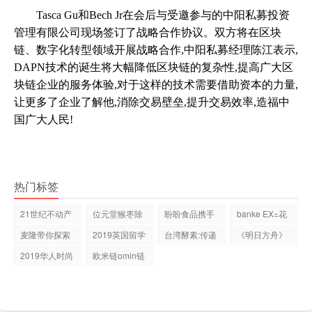
Tasca Gu和Bech Jr在会后与受邀参与的中阳私募投资
管理有限公司现场签订了战略合作协议。双方将在区块
链、数字化转型领域开展战略合作,中阳私募经理陈江表示,
DAPN技术的诞生将大幅降低区块链的复杂性,提高广大区
块链企业的服务体验,对于这样的技术需要借助资本的力量,
让更多了企业了解他,消除交易壁垒,提升交易效率,造福中
国广大人民!
热门标签
21世纪不动产
位元堂猴枣除
盼盼食品携手
banke EX=花
登福布斯“
痰散：守护
吉祥码 迈进
开花落几轮
麦隆带你探索
2019英国留学
台湾酵素:传递
《明日方舟》
回，
咖啡界的可
利好政策解读
绿色环保理
国庆活动来
2019华人时尚
欧米链omin链
盛典人气歌手
总部在哪里优