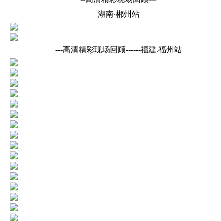
湖南·郴州站
---高清精彩现场回顾------福建.福州站