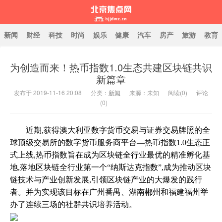
新闻
财经
科技
时尚
娱乐
健康
汽车
房产
旅游
教育
为创造而来！热币指数1.0生态共建区块链共识
北京焦点网
新篇章
发布于 2019-11-16 20:08
分类：
新闻
来源：未知
阅读(
0
)
评论
(0)
近期,获得澳大利亚数字货币交易与证券交易牌照的全
球顶级交易所的数字货币服务商平台—热币指数1.0生态正
式上线,热币指数旨在成为区块链全行业最优的精准孵化基
地,落地区块链全行业第一个“纳斯达克指数”,成为推动区块
链技术与产业创新发展,引领区块链产业的大爆发的践行
者。并为实现该目标在广州番禺、湖南郴州和福建福州举
办了连续三场的社群共识培养活动。