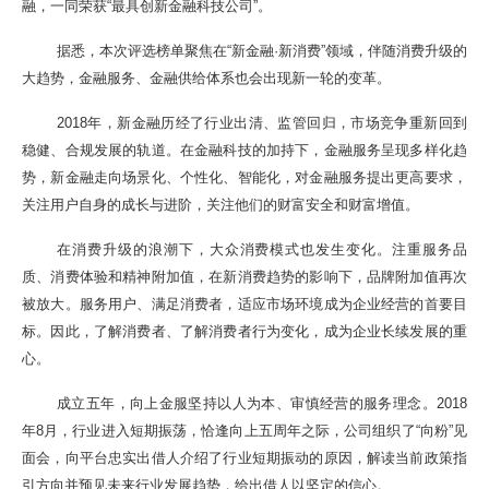
融，一同荣获“最具创新金融科技公司”。
据悉，本次评选榜单聚焦在“新金融·新消费”领域，伴随消费升级的
大趋势，金融服务、金融供给体系也会出现新一轮的变革。
2018年，新金融历经了行业出清、监管回归，市场竞争重新回到
稳健、合规发展的轨道。在金融科技的加持下，金融服务呈现多样化趋
势，新金融走向场景化、个性化、智能化，对金融服务提出更高要求，
关注用户自身的成长与进阶，关注他们的财富安全和财富增值。
在消费升级的浪潮下，大众消费模式也发生变化。注重服务品
质、消费体验和精神附加值，在新消费趋势的影响下，品牌附加值再次
被放大。服务用户、满足消费者，适应市场环境成为企业经营的首要目
标。因此，了解消费者、了解消费者行为变化，成为企业长续发展的重
心。
成立五年，向上金服坚持以人为本、审慎经营的服务理念。2018
年8月，行业进入短期振荡，恰逢向上五周年之际，公司组织了“向粉”见
面会，向平台忠实出借人介绍了行业短期振动的原因，解读当前政策指
引方向并预见未来行业发展趋势，给出借人以坚定的信心。