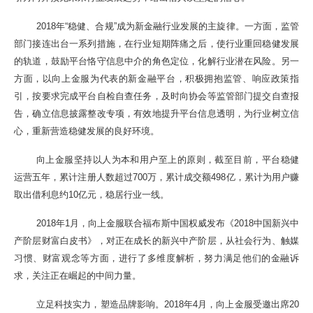
2018年“稳健、合规”成为新金融行业发展的主旋律。一方面，监管
部门接连出台一系列措施，在行业短期阵痛之后，使行业重回稳健发展
的轨道，鼓励平台恪守信息中介的角色定位，化解行业潜在风险。另一
方面，以向上金服为代表的新金融平台，积极拥抱监管、响应政策指
引，按要求完成平台自检自查任务，及时向协会等监管部门提交自查报
告，确立信息披露整改专项，有效地提升平台信息透明，为行业树立信
心，重新营造稳健发展的良好环境。
向上金服坚持以人为本和用户至上的原则，截至目前，平台稳健
运营五年，累计注册人数超过700万，累计成交额498亿，累计为用户赚
取出借利息约10亿元，稳居行业一线。
2018年1月，向上金服联合福布斯中国权威发布《2018中国新兴中
产阶层财富白皮书》，对正在成长的新兴中产阶层，从社会行为、触媒
习惯、财富观念等方面，进行了多维度解析，努力满足他们的金融诉
求，关注正在崛起的中间力量。
立足科技实力，塑造品牌影响。2018年4月，向上金服受邀出席20