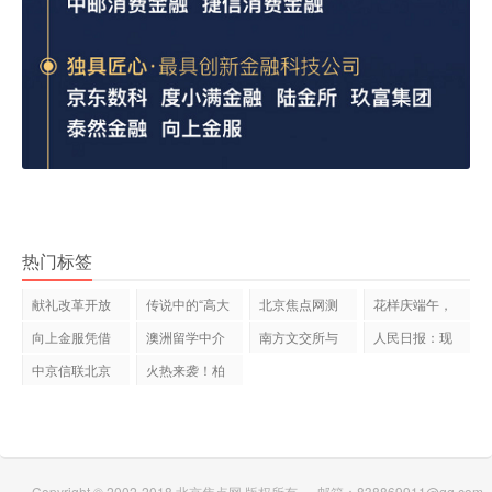
热门标签
献礼改革开放
传说中的“高大
北京焦点网测
花样庆端午，
40周年 | 安徽
全”就是
试文章
金大门业经
向上金服凭借
澳洲留学中介
南方文交所与
人民日报：现
创新实力荣
怎么选？一
黑龙江财经
实主义的时
中京信联北京
火热来袭！柏
债易收加盟
厨杯厨房设
Copyright © 2002-2018
北京焦点网
版权所有 邮箱：838869911@qq.com