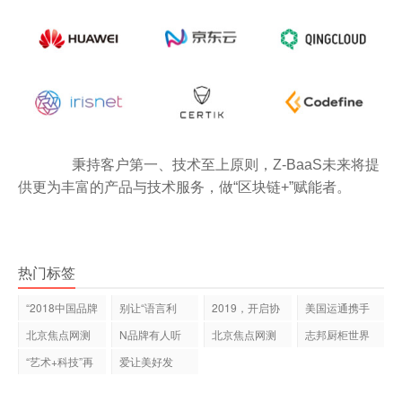
秉持客户第一、技术至上原则，Z-BaaS未来将提
供更为丰富的产品与技术服务，做“区块链+”赋能者。
热门标签
“2018中国品牌
别让“语言利
2019，开启协
美国运通携手
影响力十大
器”成为发
同与共赢新征
浮古匯，共
北京焦点网测
N品牌有人听
北京焦点网测
志邦厨柜世界
试文章
过吗？N品牌
试文章
杯主题门店
“艺术+科技”再
爱让美好发
的
深度融合
生，国民品牌