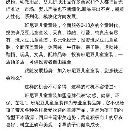
奶粉、幼教用品、婴儿护肤用品许多商家和个人都把目光
瞄准这一市场。婴儿产品也不断细化.新品层出不穷，朝着
人性化、系列化、模块化方向发展。
班尼豆儿童童装，全面服务0-13岁的全童时代。
投资班尼豆儿童童装，天真、炫酷、可爱、纯真应有尽
有。班尼豆儿童童装，多元化经营，投资班尼豆儿童童
装，全面涵盖童装、休闲装、牛仔装、亲子装、运动装、
鞋帽、玩具、文具、配饰品等，投资班尼豆儿童童装，一
店顶多店，可供投资者自由组合.
跟随发展趋势，加入班尼豆儿童童装，您赚钱还
会难么?
这样的机会不可多得，这样的时机不容错过~
班尼豆儿童童装加盟品牌代表“动感、健康、环
保、茁壮”。班尼豆儿童童装作为专业童装品牌，它不仅给
孩子带来各种各样极受欢迎的童装产品，更是为孩子们的
造型正本清源，回归主流审美趋势，营造积极向上的穿衣
喜好，树立正确审美观，引导孩子们健康成长。