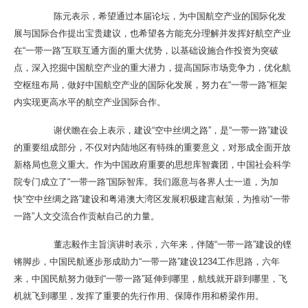
陈元表示，希望通过本届论坛，为中国航空产业的国际化发
展与国际合作提出宝贵建议，也希望各方能充分理解并发挥好航空产业
在“一带一路”互联互通方面的重大优势，以基础设施合作投资为突破
点，深入挖掘中国航空产业的重大潜力，提高国际市场竞争力，优化航
空枢纽布局，做好中国航空产业的国际化发展，努力在“一带一路”框架
内实现更高水平的航空产业国际合作。
谢伏瞻在会上表示，建设“空中丝绸之路”，是“一带一路”建设
的重要组成部分，不仅对内陆地区有特殊的重要意义，对形成全面开放
新格局也意义重大。作为中国政府重要的思想库智囊团，中国社会科学
院专门成立了“一带一路”国际智库。我们愿意与各界人士一道，为加
快“空中丝绸之路”建设和粤港澳大湾区发展积极建言献策，为推动“一带
一路”人文交流合作贡献自己的力量。
董志毅作主旨演讲时表示，六年来，伴随“一带一路”建设的铿
锵脚步，中国民航逐步形成助力“一带一路”建设1234工作思路，六年
来，中国民航努力做到“一带一路”延伸到哪里，航线就开辟到哪里，飞
机就飞到哪里，发挥了重要的先行作用、保障作用和桥梁作用。