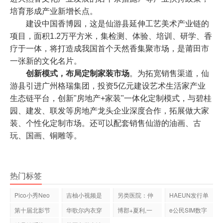
培育形成产业新增长点。
建设中国香博园，这是仙游县延伸工艺美术产业链的
项目，面积1.2万平方米，集检测、体验、培训、研学、香
疗于一体，将打造成我国首个天然香集聚市场，是莆田市
一张新的文化名片。
创新模式，布局定制家装市场
。为拓宽销售渠道，仙
游县引进广州格瑞集团，投资5亿元建设艺术生活家产业
生态链平台，创新"房地产+家装"一体化定制模式，与碧桂
园、建发、联发等房地产龙头企业深度合作，拓展做大家
装、个性化定制市场。还可以配套销售仙游的油画、古
玩、国画、铜雕等。
热门标签
Pico小秀Neo
吉柚小视频是
另类医院：仲
HAEUN发行单
2，6DoF控制
什么?是正规
易骨科（集
曲《RAINY
第十届北影节
华歌尔内衣穿
博郡+夏利,一
e公民SIM数字
追踪
DAY》
如约而至！
起来舒适吗
组新的“中国
身份亮相第七