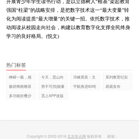
开展青少年学生读书行动，是以立德树人“根基”架起教育
强国“柱梁”的战略安排，是把数字技术这一“最大变量”转
化为阅读提质“最大增量”的关键一招。依托数字技术，推
动阅读从校园走向社会，构建以教育数字化支撑全民终身
学习的良好格局。(悦文)
热门标签
峥嵘一载，感
今天，昆山向
邛崃黑茶：文
系列教育纪实
谢有您！—
全世界发出
君茶业以科
片《变形记
极碧阁根雕茶
势不可挡|能量
宇航推进60吨
易观发布
几----上海具
狂潮来袭
级液氧/LNG发
《2019年中国
多功能折叠沙
觅上APP改版
产品
发床----佛山
升级|买一送千
Copyright © 2002-2018
北京焦点网
版权所有 邮箱：