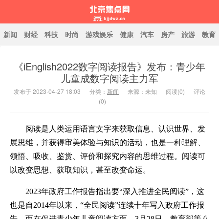
新闻
财经
科技
时尚
游戏娱乐
健康
汽车
房产
旅游
教育
《iEnglish2022数字阅读报告》发布：青少年
北京焦点网
儿童成数字阅读主力军
发布于 2023-04-27 18:03
分类：
新闻
来源：未知
阅读(
0
)
评论
(0)
阅读是人类运用语言文字来获取信息、认识世界、发
展思维，并获得审美体验与知识的活动，也是一种理解、
领悟、吸收、鉴赏、评价和探究内容的思维过程。阅读可
以改变思想、获取知识，甚至改变命运。
2023年政府工作报告指出要“深入推进全民阅读”，这
也是自2014年以来，“全民阅读”连续十年写入政府工作报
告。而在促进青少年儿童阅读方面，3月28日，教育部等八