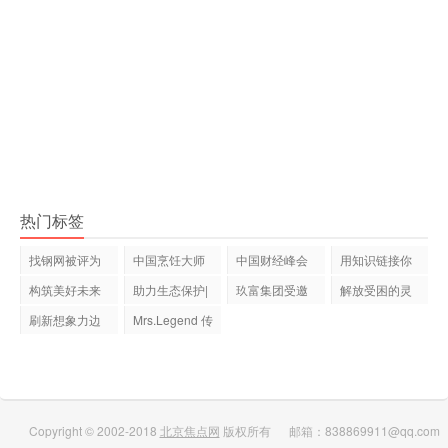
热门标签
找钢网被评为
中国烹饪大师
中国财经峰会
用知识链接你
上海市“2
交流论坛会
冬季论坛•
我，荔枝微
构筑美好未来
助力生态保护|
玖富集团受邀
解放受困的灵
借贷宝CEO王
盼盼食品喜
出席G20财新
魂 ——李百
刷新想象力边
Mrs.Legend 传
界的亚洲顶
奇夫人大赛世
界
Copyright © 2002-2018
北京焦点网
版权所有 邮箱：838869911@qq.com