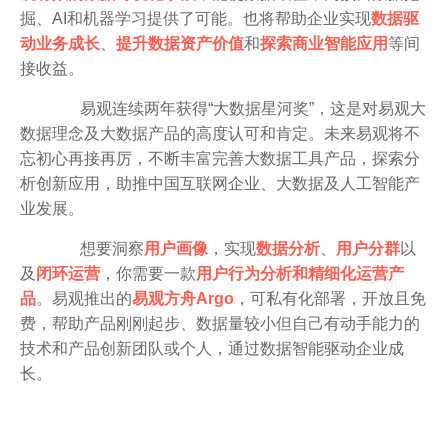
掘、AI和机器学习提供了可能。也将帮助企业实现
数据驱
动业务成长
、
提升数据资产价值
和
探索商业智能应用
等间
接收益。
易观连续两年获得“大数据星河奖”，这是对易观大
数据理念及大数据产品的高度认可和肯定。未来易观将不
忘初心再接再厉，不断丰富完善大数据工具产品，探索分
析创新应用，助推中国互联网企业、大数据及人工智能产
业发展。
想要洞察
用户画像
，实现
数据分析
、
用户分群
以
及
闭环运营
，你需要一款
用户行为分析和精细化运营产
品
。易观推出的
易观方舟Argo
，可私有化部署，开放且免
费，帮助产品刚刚起步、数据量较小但自己有动手能力的
技术和产品创新团队或个人，通过数据智能驱动企业成
长。