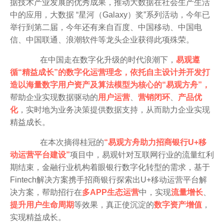
据技术产业发展的优秀成果，推动大数据在社会生产生活
中的应用，大数据 “星河（Galaxy）奖”系列活动，今年已
举行到第二届，今年还有来自百度、中国移动、中国电
信、中国联通、浪潮软件等龙头企业获得此项殊荣。
在中国走在数字化升级的时代浪潮下，
易观遵
循“精益成长”的数字化运营理念，依托自主设计并开发打
造以海量数字用户资产及算法模型为核心的“易观方舟”，
帮助企业实现数据驱动的
用户运营
、
营销闭环
、
产品优
化
，实时地为业务决策提供数据支持，从而助力企业实现
精益成长。
在本次摘得桂冠的
“易观方舟助力招商银行U+移
动运营平台建设”
项目中，易观针对互联网行业的流量红利
期结束，金融行业机构着眼银行数字化转型的需求，基于
Fintech解决方案携手招商银行探索出U+移动运营平台解
决方案，帮助招行在
多APP生态运营
中，实现
流量增长
、
提升用户生命周期
等效果，真正使沉淀的
数字资产增值
，
实现精益成长。