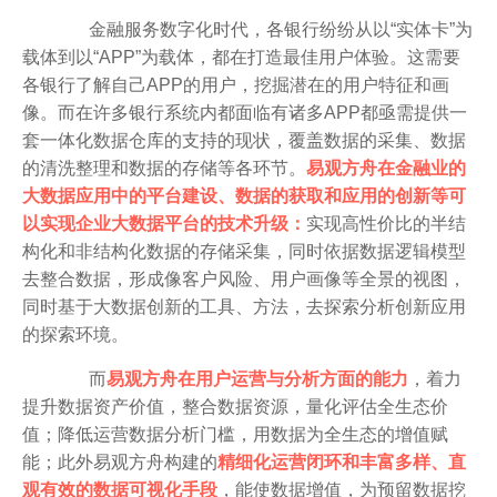
金融服务数字化时代，各银行纷纷从以“实体卡”为
载体到以“APP”为载体，都在打造最佳用户体验。这需要
各银行了解自己APP的用户，挖掘潜在的用户特征和画
像。而在许多银行系统内都面临有诸多APP都亟需提供一
套一体化数据仓库的支持的现状，覆盖数据的采集、数据
的清洗整理和数据的存储等各环节。
易观方舟在金融业的
大数据应用中的平台建设、数据的获取和应用的创新等可
以实现企业大数据平台的技术升级：
实现高性价比的半结
构化和非结构化数据的存储采集，同时依据数据逻辑模型
去整合数据，形成像客户风险、用户画像等全景的视图，
同时基于大数据创新的工具、方法，去探索分析创新应用
的探索环境。
而
易观方舟在用户运营与分析方面的能力
，着力
提升数据资产价值，整合数据资源，量化评估全生态价
值；降低运营数据分析门槛，用数据为全生态的增值赋
能；此外易观方舟构建的
精细化运营闭环和丰富多样、直
观有效的数据可视化手段
，能使数据增值，为预留数据挖