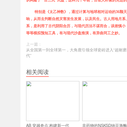
识
构建了
“
古三式
”
式盘，这种几千年前，古圣人朴素的先进的
特别是
《太乙神数》
，通过计算与地球相对运动的36颗
响，从而去判断自然灾害发生发展，以及民生。
古人用地月系
系，是利用了古代阴阳合历，与现代历法不谋而合，误差慎小
等等模拟预知工具，有与现代沙盘推演，有异曲同工之妙。
上一篇：
从全国第一到全球第一，大角鹿引领全球瓷砖进入“超耐磨
代”
相关阅读
AB 穿越奇点:构建新一代
非药物的NSKSD纳豆激