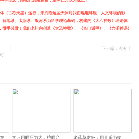
科学理念，缜密的思维逻辑，至今让人叹为观止！
天体（古称天星）运行，来判断这些天体对我们地理环境、人文环境的影
、日地系、太阳系
、银河系
为
科学理论
基础，
构建的《太乙神数》理论体
，微乎其微！我们老祖宗创造
《太乙神数》、《奇门遁甲》
、《六壬神课》
下一篇：没有了
时
酶在
学习用眼压力大，护眼台
老薛莫贪杯：用音乐为媒