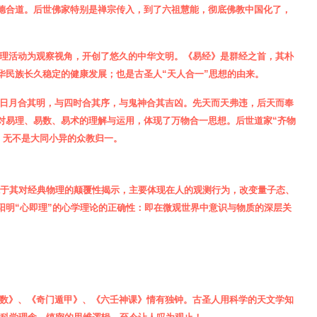
德合道。后世佛家特别是禅宗传入，到了六祖慧能，彻底佛教中国化了，
理活动为观察
视角，
开创了悠久的中华文明。《易经》是群经之首，其朴
华民族长久稳定的健康发展；也是古圣人“天人合一”思想的由来。
，与日月合其明，与四时合其序，与鬼神合其吉凶。先天而天弗违，后天而奉
对
易理、易数、易术的理解与运用
，体现了万物合一思想。后世道家“齐物
念，无不是大同小异的众教归一。
源于其对经典物理的颠覆性揭示，主要体现在人的观测行为，改变量子态、
阳明“心即理”的心学理论的正确性：即在微观世界中意识与物质的深层关
数》、《奇门遁甲》、《六壬神课》情有独钟。古圣人用科学的
天文学知