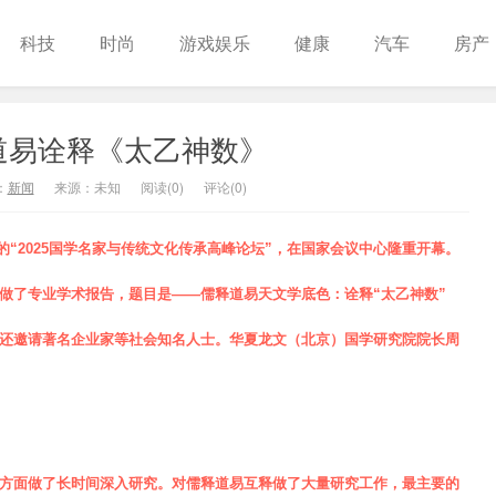
科技
时尚
游戏娱乐
健康
汽车
房产
道易诠释《太乙神数》
：
新闻
来源：未知
阅读(
0
)
评论(0)
“2025国学名家与传统文化传承高峰论坛”，在国家会议中心隆重开幕。
做了专业学术报告，题目是
——儒释道易天文学底色：诠释“太乙神数”
还
邀请
著名企业家等社会知名人士。华夏龙文（北京）国学研究院院长周
。
方面
做了
长时间深入研究。对儒释道易互释做了大量研究工作，最主要的