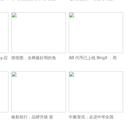
y,召
抠抠图，全网最好用的免
AB 代币已上线 BingX ，用
焕新前行，品牌升级 瓷
中酱资讯：走进中华全国