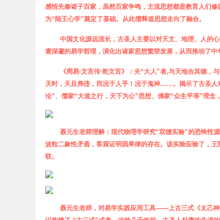
网
感悟先秦诸子百家，虽然百家争鸣，主流思想都是教育人们修
为“陆王心学”奠定了基础。从此儒释道思想走向了融合。
中国文化源远流长，古圣人主要
以
对
天文
、地理、人的心
素深邃的易学哲理，演化出诸家思想繁荣发展，从而推动了中
《周易·文言传·乾文言》：夫“大人”者,与天地合其德
天时，天且弗违，而况于人乎！况于鬼神
……
。
揭示了古
圣
人
论”、儒家“大道之行，天下为公”思想、佛家“众生平等”理
聂元生老师理解
：
现代物理学研究“双缝实验”的恐怖性
波粒二象性矛盾，客观证明因果律的存在。该实验应验了，王
联。
聂元生老师，对易学实践应用工具——上古三式《太乙神