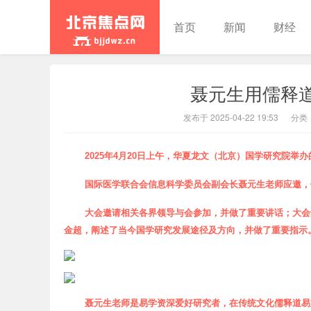
首页
新闻
财经
聂元生用儒释
北京焦点
发布于 2025-04-22 19:53
分类
20
25
年
4
月
20
日上午，
华夏龙文（北京）国学研究院举办的
国际医学联合会信息科学委员会副会长聂元生老师应邀，
大会邀请相关各界领导与会参加，并做了重要讲话；
大会
金超，阐述了当今国学研究发展途径及方向，并做了重要指示
聂元生老师
是
易学资深
爱好
研究者，
在传统文化儒释道易