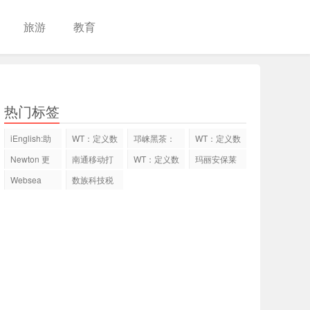
旅游
教育
热门标签
iEnglish:助
WT：定义数
邛崃黑茶：
WT：定义数
力15万青少
字货币全新
从“治边”到
字货币全新
Newton 更
南通移动打
WT：定义数
玛丽安保莱
年突破
交易
交易
名为 AB，
造5G专网赋
字货币全新
名模蜜粉：
Websea
数族科技税
去中心化
能智
交易
用
2025 Q1回
票数字化赋
顾：逆势突
能
破