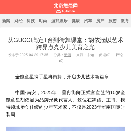
新闻
财经
科技
时尚
游戏娱乐
健康
汽车
房产
旅游
教育
从GUCCI高定T台到街舞课堂：胡依涵以艺术
北京焦点网
跨界点亮少儿美育之光
发布于 2025-04-29 17:35
分类：
新闻
来源：未知
阅读(
0
)
评论
(0)
全能童星携手星冉街舞，开启少儿艺术新篇章
中国·南安，2025年，星冉街舞正式官宣签约10岁全
能童星胡依涵为品牌形象代言人。这位在舞蹈、主持、模
特领域屡创佳绩的少年艺术家，不仅是2023年华南国际时
装周