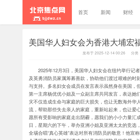
首页
新闻
财经
美国华人妇女会为香港大埔宏
北京焦点
发布于 2025-12-14 00:26
分类
2025年12月3日，美国华人妇女会在纽约举行
及英勇消防员家属筹募善款，协助他们渡过艰难的时
与支持。多名妇女会成员在发言表示虽然身在美国，
第一主席杨优优小姐及一众副主席共同发言，表达她
灾不仅造成生命与家庭的巨大损失，也让无数海外华
流，帮助那些失去亲人的家庭，重新站起来，也让爱
愿所有受影响的家庭走出阴霾，愿我们的小小力量汇成一束
日，星期六的下午，举办亚洲小姐及亚洲太太的竞选
全埸合唱“真心英雄”表达对所有消防员的敬意！他宣