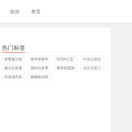
旅游
教育
热门标签
麦客隆汉堡
留学党新年
IDS外汇是
中央公园北
加盟多少
有什么愿
一家什么公
商圈兑现，
杨大志受邀
国庆狂欢季
舞界联盟国
北京天安门
钱？
望？
司，
美
出席中国世
不可不去的
际舞蹈培训
王府井漫心
抖音城市风
酱釉剔花留
纪
地
学
酒
味榜24 年一
白人物故事
季
瓶