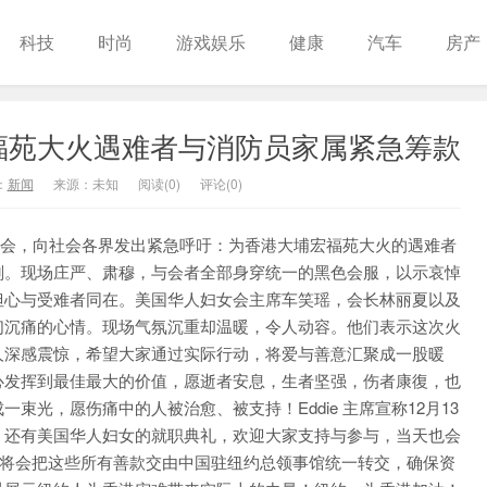
科技
时尚
游戏娱乐
健康
汽车
房产
福苑大火遇难者与消防员家属紧急筹款
：
新闻
来源：未知
阅读(
0
)
评论(0)
记者会，向社会各界发出紧急呼吁：为香港大埔宏福苑大火的遇难者
刻。现场庄严、肃穆，与会者全部身穿统一的黑色会服，以示哀悼
但心与受难者同在。美国华人妇女会主席车笑瑶，会长林丽夏以及
们沉痛的心情。现场气氛沉重却温暖，令人动容。他们表示这次火
人深感震惊，希望大家通过实际行动，将爱与善意汇聚成一股暖
心发挥到最佳最大的价值，愿逝者安息，生者坚强，伤者康復，也
光，愿伤痛中的人被治愈、被支持！Eddie 主席宣称12月13
，还有美国华人妇女的就职典礼，欢迎大家支持与参与，当天也会
称将会把这些所有善款交由中国驻纽约总领事馆统一转交，确保资