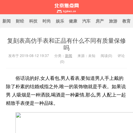
新闻
财经
科技
时尚
娱乐
健康
汽车
房产
旅游
教育
复刻表高仿手表和正品有什么不同有质量保修
北京焦点网
吗
发布于 2019-08-12 19:37
分类：
新闻
来源：未知
阅读(
0
)
评论
(0)
俗话说的好,女人看包,男人看表,要知道男人手上戴的
除了朴素的结婚戒指之外,唯一的装饰物就是手表。如果说
男 人吸烟是一种洒脱,喝酒是一种豪情,那么,男 人配上一起
精致手表便是一种品味。