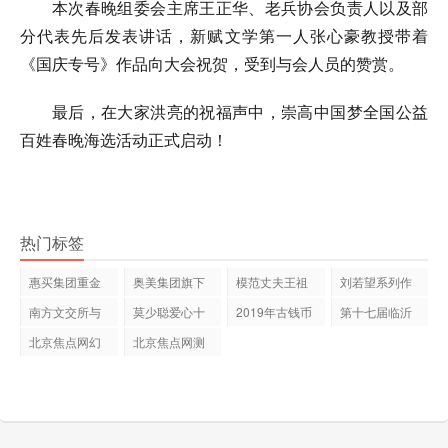
本次春晚组委会主席王正华、老兵协会负责人以及部
分代表先后发表讲话，新赋文学第一人张心豪教授带着
《国庆专号》作品向大会祝贺，受到与会人员的赞赏。
最后，在大家洪亮的祝福声中，崇高中国梦全国公益
百姓春晚海选活动正式启动！
热门标签
惠买集团重金
奥美集团旗下
模范丈夫王祖
刘若望系列作
打造＂首家
哈希科技H
蓝种草的儿
品亮相浐灞
南方文交所与
莫少聪爱心十
2019年古钱币
第十七届临沂
黑龙江财经
年：慈善没
是否有价值？
书圣文化节
北京焦点网幻
北京焦点网测
灯测试2
试文章