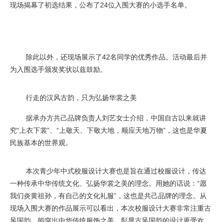
现场揭幕了初选结果，公布了24位入围大赛的小选手名单。
除此以外，还现场展示了42名同学的优秀作品。活动最后并
为入围选手颁发奖状以兹鼓励。
行走的汉风古韵，只为弘扬华裳之美
据承办方共己品牌负责人刘艺女士介绍，中国自古以来就讲
究“上衣下裳”、“上敬天、下敬大地，顺应天地万物”，这也是华夏
民族基本的世界观。
本次青少年中式校服设计大赛也是旨在通过校服设计，传达
一种传承中华传统文化、弘扬华裳之美的理念。用她的话说：“愿
我们炎黄祖孙，有自己的文化礼服”，这也是共己品牌的理念。从
现场入围大赛的作品展示可以看出，本次校服设计大赛非常注重古
风国韵，能突出中华传统服饰之美、彰显古风国韵的设计更受欢