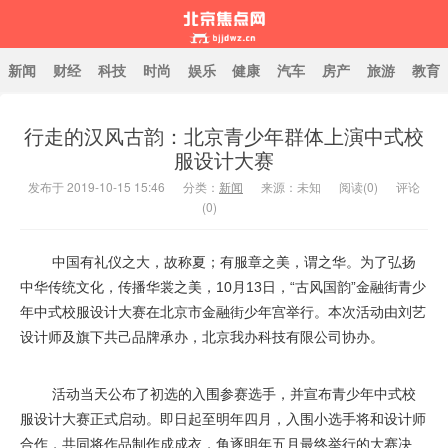
新闻
财经
科技
时尚
娱乐
健康
汽车
房产
旅游
教育
行走的汉风古韵：北京青少年群体上演中式校
北京焦点网
服设计大赛
发布于 2019-10-15 15:46
分类：
新闻
来源：未知
阅读(
0
)
评论
(0)
中国有礼仪之大，故称夏；有服章之美，谓之华。为了弘扬
中华传统文化，传播华裳之美，10月13日，“古风国韵”金融街青少
年中式校服设计大赛在北京市金融街少年宫举行。本次活动由刘艺
设计师及旗下共己品牌承办，北京我办科技有限公司协办。
活动当天公布了初选的入围参赛选手，并宣布青少年中式校
服设计大赛正式启动。即日起至明年四月，入围小选手将和设计师
合作，共同将作品制作成成衣，角逐明年五月最终举行的大赛决