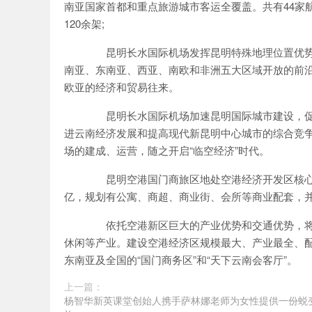
南亚国家首都和重点旅游城市客运全覆盖。共有44家
120余架;
昆明长水国际机场发挥昆明特殊地理位置优势，
南亚、东南亚、西亚、南欧和非洲五大区域开放的前
欧亚的经济和贸易往来。
昆明长水国际机场加速昆明国际城市建设，促
进云南经济发展和提高现代新昆明中心城市的综合竞
场的建成、运营，随之开启“临空经济”时代。
昆明空港国门商旅区地处空港经济开发区核心位
亿，规划有公寓、商超、商业街、会所等商业配套，
依托空港新区巨大的产业优势和交通优势，将
休闲等产业。建设空港经济区规模最大、产业最全、配
东南亚及全国的“国门商务区”和“天下云南会客厅”。
上一篇：
杨智华新英课堂创始人携手萨林娜老师为女性提供一份蜕