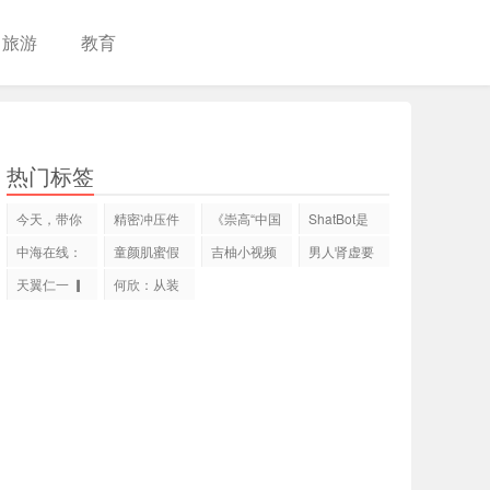
旅游
教育
热门标签
今天，带你
精密冲压件
《崇高“中国
ShatBot是
走进闽江北
的加工流程
梦”全国公
什么鬼？是
中海在线：
童颜肌蜜假
吉柚小视频
男人肾虚要
地
「
不是骗
用户是核
冒CCTV财
是什么?是
警惕:老中医
天翼仁一 ▎
何欣：从装
心，
经频道
正规
一
天翼爱心公
修到美业 逆
益
袭