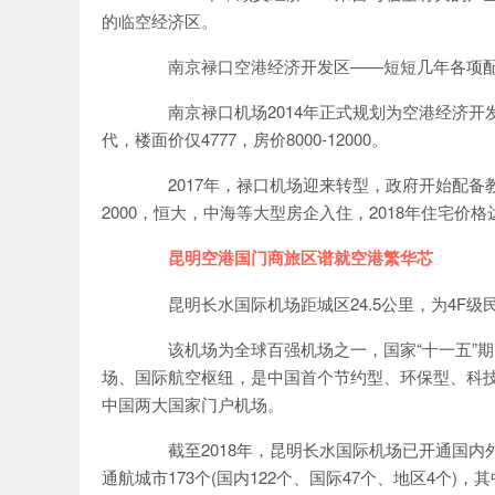
的临空经济区。
南京禄口空港经济开发区——短短几年各项配
南京禄口机场2014年正式规划为空港经济开发
代，楼面价仅4777，房价8000-12000。
2017年，禄口机场迎来转型，政府开始配备教育
2000，恒大，中海等大型房企入住，2018年住宅价格达到2
昆明空港国门商旅区谱就空港繁华芯
昆明长水国际机场距城区24.5公里，为4F级民用
该机场为全球百强机场之一，国家“十一五”期
场、国际航空枢纽，是中国首个节约型、环保型、科
中国两大国家门户机场。
截至2018年，昆明长水国际机场已开通国内外航
通航城市173个(国内122个、国际47个、地区4个