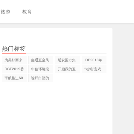
旅游
教育
热门标签
为美好而来|
鑫通五金风
延安圆方集
IDP2018年
精品住区，
靡市场 成为
团“陕北村天
度报告 留学
DCF2019香
中信环境投
开启我的五
“老赖”变戏
江
后
路上感
港亚洲小姐
资集团与湖
彩世界暨文
精，为躲避
宇航推进60
诠释白酒的
大赛
北
化
吨级液
时尚化 五粮
氧/LNG发
液