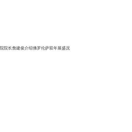
院院长
詹建俊介绍佛罗伦萨双年展盛况