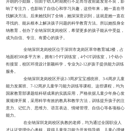
开朗的小姑娘，但由于幼儿时期爬行不足而导改前庭发育不良，影
响了专注力，也影响了自信心和学习兴趣，这些年来，她一直在寻
找解决方法。后来她找到了全纳，她深深意识到，这就是她一直在
寻找的、能从根本上解决孩子问题的科学教育方法。所以她投身全
纳教育，创办了全纳深圳龙岗校区，希望更多的孩子能从中受益，
成为自信、专注、有爱心的孩子。
全纳深圳龙岗校区位于深圳市龙岗区萃华教育城2楼，占
地面积500多平方米，拥有1个PT训练室，4个OT训练室，1个幼小
衔接室，校区环境设计新颖科学，专业为2-12岁孩子提供能力训练
服务。
全纳深圳龙岗校区开设2-3周岁宝宝感统班、3-6周岁儿童
能力发展班、7-12周岁儿童学习能力训练等课程。这些课程，均为
国家教育部课题组科研成果的实践应用，严格依据儿童少年身心发
展规律开展，采用科学有效的教具和教学方法，训练提升孩子的注
意力、记忆力、思维力、语言表达、情绪管理、自信心等各项核心
能力。
在全纳深圳龙岗校区执教的老师，均为通过全国职业人
才认证管理中心考核，获得儿童学习能力开发指导师、儿童心理健