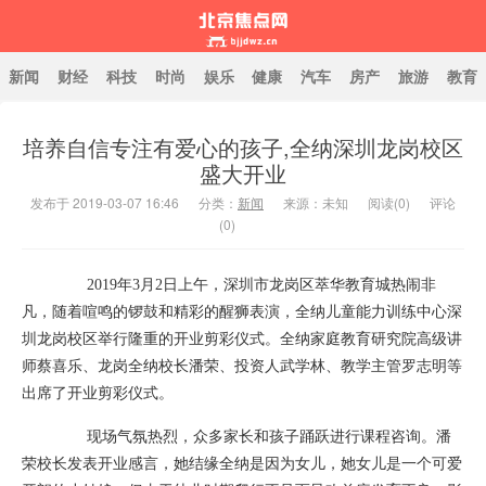
新闻
财经
科技
时尚
娱乐
健康
汽车
房产
旅游
教育
培养自信专注有爱心的孩子,全纳深圳龙岗校区
北京焦点网
盛大开业
发布于 2019-03-07 16:46
分类：
新闻
来源：未知
阅读(
0
)
评论
(0)
2019年3月2日上午，深圳市龙岗区萃华教育城热闹非
凡，随着喧鸣的锣鼓和精彩的醒狮表演，全纳儿童能力训练中心深
圳龙岗校区举行隆重的开业剪彩仪式。全纳家庭教育研究院高级讲
师蔡喜乐、龙岗全纳校长潘荣、投资人武学林、教学主管罗志明等
出席了开业剪彩仪式。
现场气氛热烈，众多家长和孩子踊跃进行课程咨询。潘
荣校长发表开业感言，她结缘全纳是因为女儿，她女儿是一个可爱