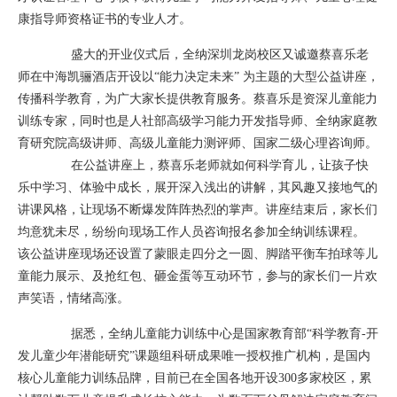
康指导师资格证书的专业人才。
盛大的开业仪式后，全纳深圳龙岗校区又诚邀蔡喜乐老
师在中海凯骊酒店开设以“能力决定未来” 为主题的大型公益讲座，
传播科学教育，为广大家长提供教育服务。蔡喜乐是资深儿童能力
训练专家，同时也是人社部高级学习能力开发指导师、全纳家庭教
育研究院高级讲师、高级儿童能力测评师、国家二级心理咨询师。
在公益讲座上，蔡喜乐老师就如何科学育儿，让孩子快
乐中学习、体验中成长，展开深入浅出的讲解，其风趣又接地气的
讲课风格，让现场不断爆发阵阵热烈的掌声。讲座结束后，家长们
均意犹未尽，纷纷向现场工作人员咨询报名参加全纳训练课程。
该公益讲座现场还设置了蒙眼走四分之一圆、脚踏平衡车拍球等儿
童能力展示、及抢红包、砸金蛋等互动环节，参与的家长们一片欢
声笑语，情绪高涨。
据悉，全纳儿童能力训练中心是国家教育部“科学教育-开
发儿童少年潜能研究”课题组科研成果唯一授权推广机构，是国内
核心儿童能力训练品牌，目前已在全国各地开设300多家校区，累