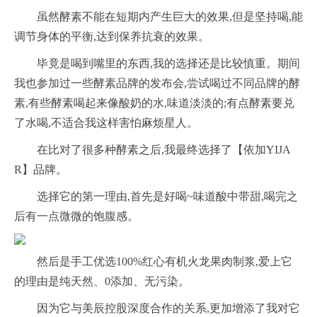
虽然酵素不能在短期内产生巨大的效果,但是坚持喝,能
调节身体的平衡,达到保养抗衰的效果。
毕竟是喝到嘴里的东西,我的选择还是比较慎重。期间
我也参加过一些酵素品牌的发布会,尝试喝过不同品牌的酵
素,有些酵素喝起来像酸奶的水,味道淡淡的;有点酵素要兑
了水喝,不适合我这样害怕麻烦星人。
在比对了很多种酵素之后,我最终选择了【依加YIJA
R】品牌。
选择它的第一理由,首先是好喝~味道酸中带甜,喝完之
后有一点微微的饱腹感。
然后是手工优选100%红心有机火龙果肉制浆,爱上它
的理由是纯天然、0添加、无污染。
因为它与美辰控股深度合作的关系,更加增添了我对它