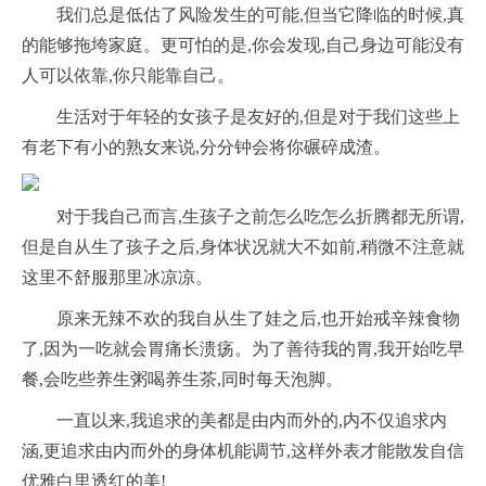
我们总是低估了风险发生的可能,但当它降临的时候,真
的能够拖垮家庭。更可怕的是,你会发现,自己身边可能没有
人可以依靠,你只能靠自己。
生活对于年轻的女孩子是友好的,但是对于我们这些上
有老下有小的熟女来说,分分钟会将你碾碎成渣。
对于我自己而言,生孩子之前怎么吃怎么折腾都无所谓,
但是自从生了孩子之后,身体状况就大不如前,稍微不注意就
这里不舒服那里冰凉凉。
原来无辣不欢的我自从生了娃之后,也开始戒辛辣食物
了,因为一吃就会胃痛长溃疡。为了善待我的胃,我开始吃早
餐,会吃些养生粥喝养生茶,同时每天泡脚。
一直以来,我追求的美都是由内而外的,内不仅追求内
涵,更追求由内而外的身体机能调节,这样外表才能散发自信
优雅白里透红的美!