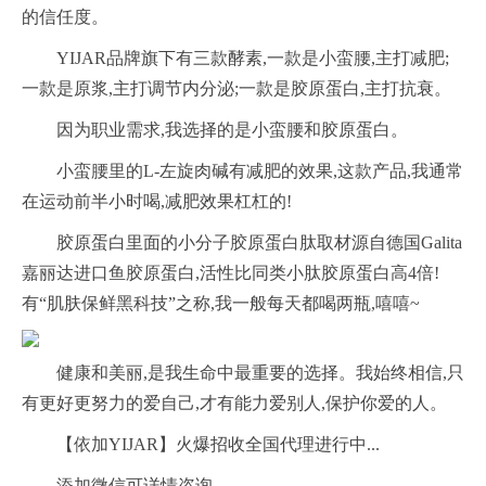
的信任度。
YIJAR品牌旗下有三款酵素,一款是小蛮腰,主打减肥;
一款是原浆,主打调节内分泌;一款是胶原蛋白,主打抗衰。
因为职业需求,我选择的是小蛮腰和胶原蛋白。
小蛮腰里的L-左旋肉碱有减肥的效果,这款产品,我通常
在运动前半小时喝,减肥效果杠杠的!
胶原蛋白里面的小分子胶原蛋白肽取材源自德国Galita
嘉丽达进口鱼胶原蛋白,活性比同类小肽胶原蛋白高4倍!
有“肌肤保鲜黑科技”之称,我一般每天都喝两瓶,嘻嘻~
健康和美丽,是我生命中最重要的选择。我始终相信,只
有更好更努力的爱自己,才有能力爱别人,保护你爱的人。
【依加YIJAR】火爆招收全国代理进行中...
添加微信可详情咨询