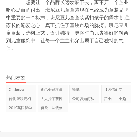
想要让一个品牌长远发展下去，离不开一个企业
呕心沥血的付出。班尼豆儿童童装现在已经成为童装品牌
中重要的一个标志，班尼豆儿童童装紧扣孩子的需求 抓住
家长的溺爱之心，真正抓住了童装市场的脉搏。班尼豆儿
童童装，选料上乘，设计独特，更将时尚元素很好的融合
到儿童服饰中，让每一个宝宝都穿出属于自己独特的气
质。
热门标签
Cadenza
创邑会员故事
蜂巢
【因信而立，
Innovation获
story：让全球
HiveChain助
云链未来】
传化智联亮相
人人贷荣获网
公司该如何从
江小白：小趋
世界经济
力 | 2018云和
浙江国际智
贷天眼“2
法律角度控
势制胜
2019英国留学
何欣：从装修
利好政策解读
到美业 逆袭